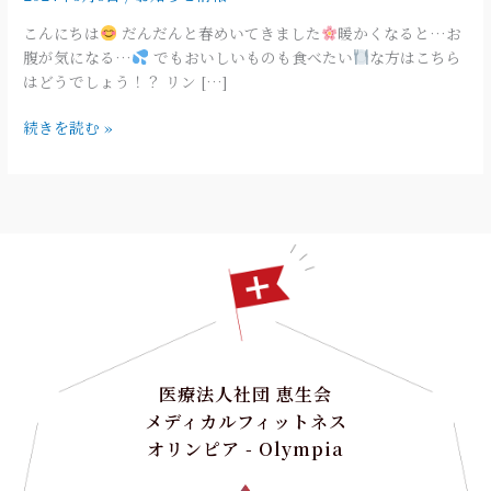
お
こんにちは
だんだんと春めいてきました
暖かくなると…お
い
腹が気になる…
でもおいしいものも食べたい
な方はこちら
し
はどうでしょう！？ リン […]
い
続きを読む »
だ
け
じ
ゃ
な
い❣
医療法人社団 恵生会
メディカルフィットネス
オリンピア - Olympia