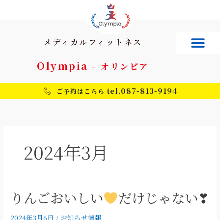
内
容
を
ス
メディカルフィットネス
キ
ッ
Olympia -
オリンピア
プ
tel.087-813-9194
ご予約はこちら
2024年3月
りんごおいしい
だけじゃない❣
り
ん
ご
2024年3月6日
/
お知らせ情報