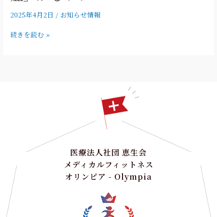
満、
2025年4月2日
/
お知らせ情報
治
療
続きを読む »
が
必
要
な
「肥
満
症」
か
も！？
医療法人社団 恵生会
メディカルフィットネス
オリンピア - Olympia