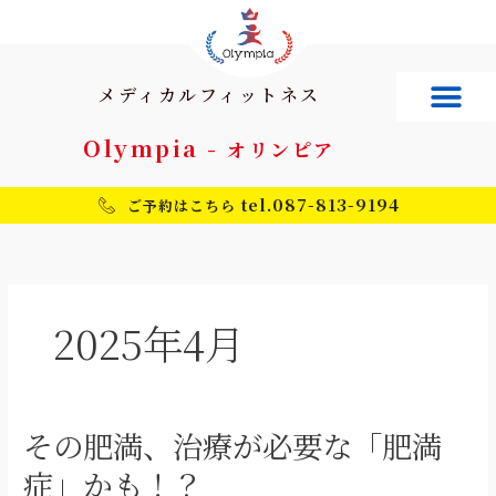
内
容
を
ス
メディカルフィットネス
キ
ッ
Olympia -
オリンピア
プ
tel.087-813-9194
ご予約はこちら
2025年4月
その肥満、治療が必要な「肥満
そ
の
症」かも！？
肥